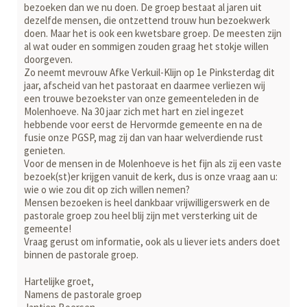
bezoeken dan we nu doen. De groep bestaat al jaren uit
dezelfde mensen, die ontzettend trouw hun bezoekwerk
doen. Maar het is ook een kwetsbare groep. De meesten zijn
al wat ouder en sommigen zouden graag het stokje willen
doorgeven.
Zo neemt mevrouw Afke Verkuil-Klijn op 1e Pinksterdag dit
jaar, afscheid van het pastoraat en daarmee verliezen wij
een trouwe bezoekster van onze gemeenteleden in de
Molenhoeve. Na 30 jaar zich met hart en ziel ingezet
hebbende voor eerst de Hervormde gemeente en na de
fusie onze PGSP, mag zij dan van haar welverdiende rust
genieten.
Voor de mensen in de Molenhoeve is het fijn als zij een vaste
bezoek(st)er krijgen vanuit de kerk, dus is onze vraag aan u:
wie o wie zou dit op zich willen nemen?
Mensen bezoeken is heel dankbaar vrijwilligerswerk en de
pastorale groep zou heel blij zijn met versterking uit de
gemeente!
Vraag gerust om informatie, ook als u liever iets anders doet
binnen de pastorale groep.
Hartelijke groet,
Namens de pastorale groep