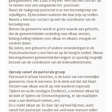
georganiseerd. Het staat u vrij met één van hen contact op
te nemen voor een aangaande het pastoraat.
Naast de taakgroep pastoraat is er een bezoekgroep van
vrijwilligers. Zij bezoeken ouderen die daar prijs op stellen.
Neemt u hiervoor contact op met de coördinator van de
bezoekgroep.
Binnen de gemeente wordt er grote waarde aan gehecht,
dat de gemeenteleden onderling naar elkaar omzien,
belangstelling hebben voor elkaar en elkaars vreugde en
verdriet delen.
Bij ziekte, een geboorte of andere veranderingen in de
thuissituatie kunt u ons hiervan op de hoogte stellen. Nieuw
binnengekomen gemeenteleden krijgen zo spoedig mogelijk
bezoek van de coördinator van de ledenadministratie.
Oproep vanuit de pastorale groep
Pastoraat in al haar facetten, is de basis van een kerkelijke
gemeente, hoor ik wel eens. En ik denk wel dat dat klopt.
Omzien naar elkaar wordt op vele manieren ingevuld:
Tijdens en na de zondagse Eredienst, u ontmoet elkaar bij
de bieb of tijdens de Ontmoetingskring, er zijn maaltijden
waar u aan deel kunt nemen, enz.
En u zoekt elkaar op. En daar zijn wij heel blij mee, want
vanuit het pastoraat zouden we veel meer mensen willen