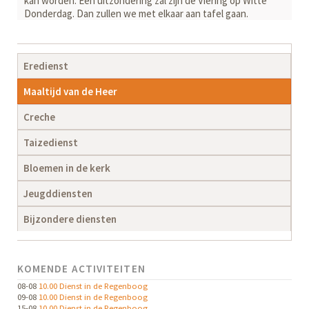
kan worden. Een uitzondering zal zijn de Viering op Witte
Donderdag. Dan zullen we met elkaar aan tafel gaan.
Navigatie
Eredienst
overslaan
Maaltijd van de Heer
Creche
Taizedienst
Bloemen in de kerk
Jeugddiensten
Bijzondere diensten
KOMENDE ACTIVITEITEN
08-08
10.00 Dienst in de Regenboog
09-08
10.00 Dienst in de Regenboog
15-08
10.00 Dienst in de Regenboog