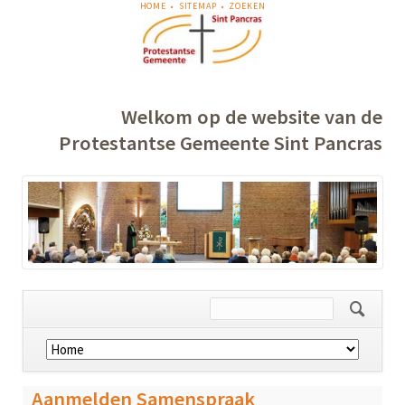
NAVIGATIE
HOME
SITEMAP
ZOEKEN
OVERSLAAN
Welkom op de website van de
Protestantse Gemeente Sint Pancras
Navigatie
overslaan
Aanmelden Samenspraak