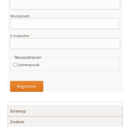
Woonplaats
Verplicht
E-mailadres
*
veld
Nieuwsbrieven
Samenspraak
Registreer
Navigatie
Sitemap
overslaan
Zoeken