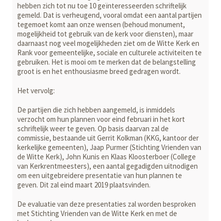
hebben zich tot nu toe 10 geïnteresseerden schriftelijk
gemeld. Dat is verheugend, vooral omdat een aantal partijen
tegemoet komt aan onze wensen (behoud monu­ment,
mogelijkheid tot gebruik van de kerk voor diensten), maar
daarnaast nog veel mogelijkheden ziet om de Witte Kerk en
Rank voor gemeentelijke, sociale en culturele activiteiten te
gebruiken. Het is mooi om te merken dat de belang­stelling
groot is en het enthousiasme breed gedragen wordt.
Het vervolg:
De partijen die zich hebben aangemeld, is inmiddels
verzocht om hun plannen voor eind februari in het kort
schriftelijk weer te geven. Op basis daarvan zal de
commissie, bestaande uit Gerrit Kolkman (KKG, kantoor der
kerkelijke gemeen­ten), Jaap Purmer (Stichting Vrienden van
de Witte Kerk), John Kunis en Klaas Kloosterboer (College
van Kerkrentmeesters), een aantal gegadigden uitnodigen
om een uitgebreidere presentatie van hun plannen te
geven. Dit zal eind maart 2019 plaatsvinden.
De evaluatie van deze presentaties zal worden besproken
met Stichting Vrien­den van de Witte Kerk en met de