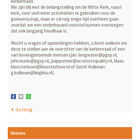
kerkenraad.
We zijn blij met de belangstelling om de Witte Kerk, naast
kerk, voor veel meer activiteiten te gebruiken voor de
gemeenschap, maar er zal nog enige tijd over­heen gaan
voordat we een onderbouwd voorstel kunnen overwegen
dat ook langjarig houdbaar is.
Mocht u vragen of opmerkingen hebben, u bent welkom om
deze te stellen aan de voorzitter van de kerkenraad of een
van bovengenoemde mensen (jan. leegwater@pgsp.nl,
john.kunis@pgsp.nl, jaappurmer@accesstoquality.nl, klaas.
kloosterboer@kloosterboer.nl of Gerrit Kolkman:
g.kolkman@kkgkka.nl).
Facebook
E-mail
WhatsApp
Ga terug
Navigatie
Nieuws
overslaan