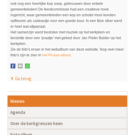
ook nog een heerlijke kop soep, gebrouwen door enkele
gemeenteleden! De feestcommissie had een creatieve hoek
ingericht, waar gemeenteleden een kop en schotel mooi konden
opfleuren als cadeautje voor een goede buur. In een fijne sfeer werd
er heel wat afgepraat.
Het samenzijn werd besloten met muziek op het kerkplein en
tenslotte door een 'praatje' met gebed door Jan Pieter Balder op het
kerkplein.
Zie de foto's ervan in het webalbum van deze website. Nog veel meer
foto's zijn te zien in
het Picasa-album
.
Facebook
E-mail
WhatsApp
Ga terug
Navigatie
Nieuws
overslaan
Agenda
Over de kerkgrenzen heen
Fotoalbum