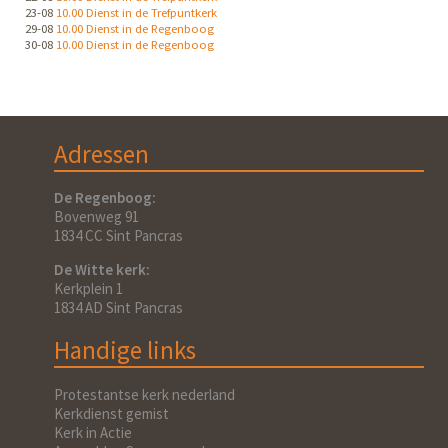
23-08
10.00 Dienst in de Trefpuntkerk
29-08
10.00 Dienst in de Regenboog
30-08
10.00 Dienst in de Regenboog
Adressen
De Regenboog:
Bovenweg 91
1834 CC Sint Pancras
De Witte kerk:
Kerkplein 1
1834 AD Sint Pancras
Handige links
Protestantse kerk nederland
Kerkdienst gemist
Kerk in Actie