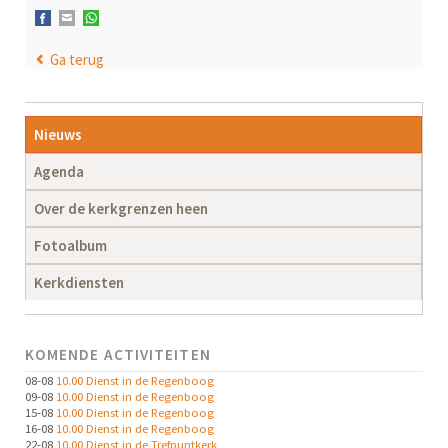
Facebook
E-mail
WhatsApp
Ga terug
Navigatie
Nieuws
overslaan
Agenda
Over de kerkgrenzen heen
Fotoalbum
Kerkdiensten
KOMENDE ACTIVITEITEN
08-08
10.00 Dienst in de Regenboog
09-08
10.00 Dienst in de Regenboog
15-08
10.00 Dienst in de Regenboog
16-08
10.00 Dienst in de Regenboog
22-08
10.00 Dienst in de Trefpuntkerk