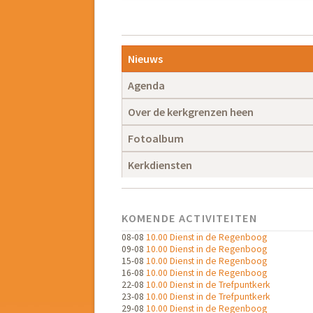
Navigatie
overslaan
Navigatie
Nieuws
overslaan
Agenda
Over de kerkgrenzen heen
Fotoalbum
Kerkdiensten
KOMENDE ACTIVITEITEN
08-08
10.00 Dienst in de Regenboog
09-08
10.00 Dienst in de Regenboog
15-08
10.00 Dienst in de Regenboog
16-08
10.00 Dienst in de Regenboog
22-08
10.00 Dienst in de Trefpuntkerk
23-08
10.00 Dienst in de Trefpuntkerk
29-08
10.00 Dienst in de Regenboog