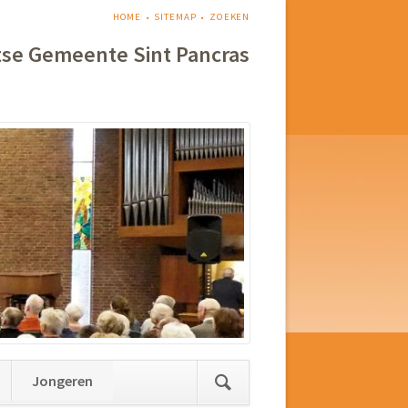
NAVIGATIE
HOME
SITEMAP
ZOEKEN
OVERSLAAN
tse Gemeente Sint Pancras
Jongeren