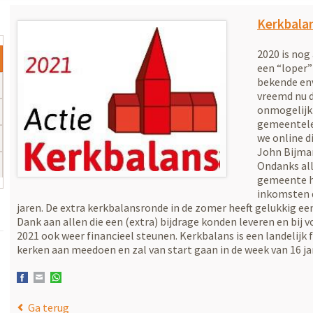
Kerkbala
2020 is nog
een “loper”
bekende en
vreemd nu 
onmogelijk 
gemeentele
we online d
John Bijman
Ondanks all
gemeente h
inkomsten 
jaren. De extra kerkbalansronde in de zomer heeft gelukkig ee
Dank aan allen die een (extra) bijdrage konden leveren en bij 
2021 ook weer financieel steunen. Kerkbalans is een landelij
kerken aan meedoen en zal van start gaan in de week van 16 ja
Facebook
E-mail
WhatsApp
Ga terug