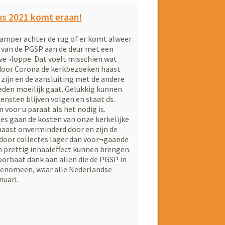
ns 2021 komt eraan!
 amper achter de rug of er komt alweer
 van de PGSP aan de deur met een
ve¬loppe. Dat voelt misschien wat
door Corona de kerkbezoeken haast
zijn en de aansluiting met de andere
den moeilijk gaat. Gelukkig kunnen
iensten blijven volgen en staat ds.
 voor u paraat als het nodig is.
es gaan de kosten van onze kerkelijke
aast onverminderd door en zijn de
door collectes lager dan voor¬gaande
n prettig inhaaleffect kunnen brengen.
voorbaat dank aan allen die de PGSP in
k fenomeen, waar alle Nederlandse
nuari.