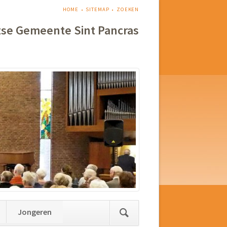
NAVIGATIE
HOME
SITEMAP
ZOEKEN
OVERSLAAN
tse Gemeente Sint Pancras
Jongeren