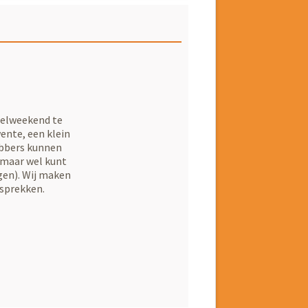
ndelweekend te
ente, een klein
hebbers kunnen
 maar wel kunt
rgen). Wij maken
esprekken.