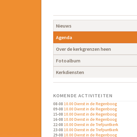
Navigatie
overslaan
Navigatie
Nieuws
overslaan
Agenda
Over de kerkgrenzen heen
Fotoalbum
Kerkdiensten
KOMENDE ACTIVITEITEN
08-08
10.00 Dienst in de Regenboog
09-08
10.00 Dienst in de Regenboog
15-08
10.00 Dienst in de Regenboog
16-08
10.00 Dienst in de Regenboog
22-08
10.00 Dienst in de Trefpuntkerk
23-08
10.00 Dienst in de Trefpuntkerk
29-08
10.00 Dienst in de Regenboog