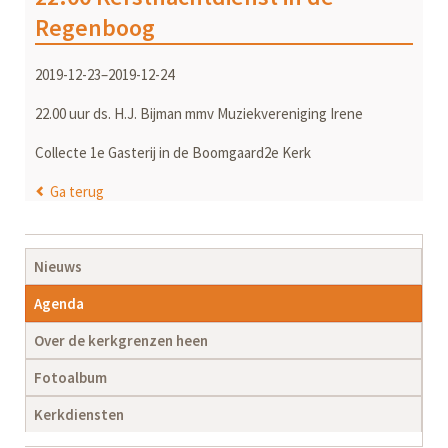
Regenboog
2019-12-23–2019-12-24
22.00 uur ds. H.J. Bijman mmv Muziekvereniging Irene
Collecte 1e Gasterij in de Boomgaard2e Kerk
Ga terug
Navigatie
Nieuws
overslaan
Agenda
Over de kerkgrenzen heen
Fotoalbum
Kerkdiensten