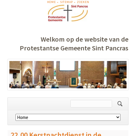
NAVIGATIE
HOME
SITEMAP
ZOEKEN
OVERSLAAN
Welkom op de website van de
Protestantse Gemeente Sint Pancras
Navigatie
overslaan
22.00 Kerstnachtdienst in de