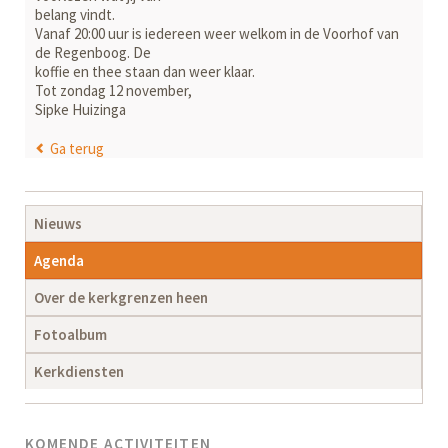
belang vindt.
Vanaf 20:00 uur is iedereen weer welkom in de Voorhof van
de Regenboog. De
koffie en thee staan dan weer klaar.
Tot zondag 12 november,
Sipke Huizinga
Ga terug
Navigatie
Nieuws
overslaan
Agenda
Over de kerkgrenzen heen
Fotoalbum
Kerkdiensten
KOMENDE ACTIVITEITEN