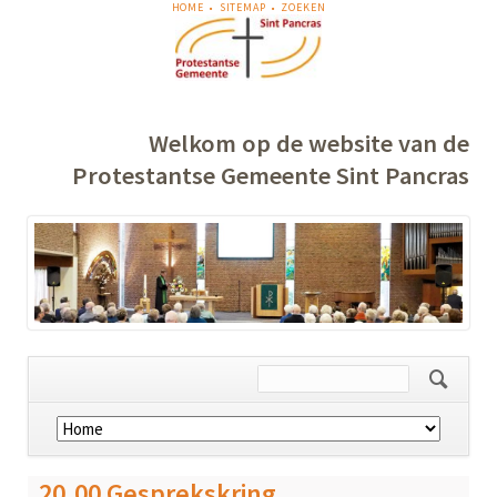
NAVIGATIE
HOME
SITEMAP
ZOEKEN
OVERSLAAN
Welkom op de website van de
Protestantse Gemeente Sint Pancras
Navigatie
overslaan
20.00 Gesprekskring