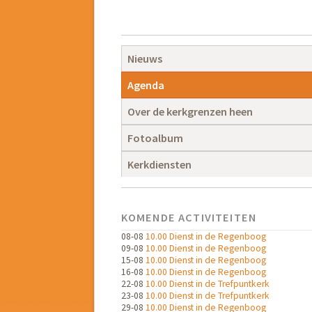
Navigatie
overslaan
Navigatie
Nieuws
overslaan
Agenda
Over de kerkgrenzen heen
Fotoalbum
Kerkdiensten
KOMENDE ACTIVITEITEN
08-08
10.00 Dienst in de Regenboog
09-08
10.00 Dienst in de Regenboog
15-08
10.00 Dienst in de Regenboog
16-08
10.00 Dienst in de Regenboog
22-08
10.00 Dienst in de Trefpuntkerk
23-08
10.00 Dienst in de Trefpuntkerk
29-08
10.00 Dienst in de Regenboog