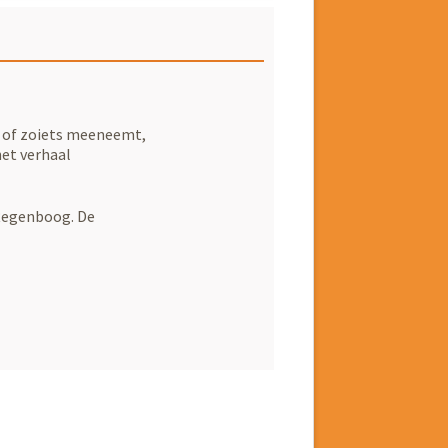
o of zoiets meeneemt,
het verhaal
 Regenboog. De