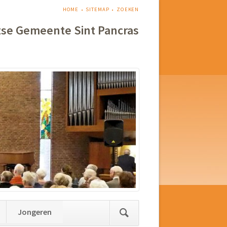
NAVIGATIE
HOME
SITEMAP
ZOEKEN
OVERSLAAN
tse Gemeente Sint Pancras
Jongeren