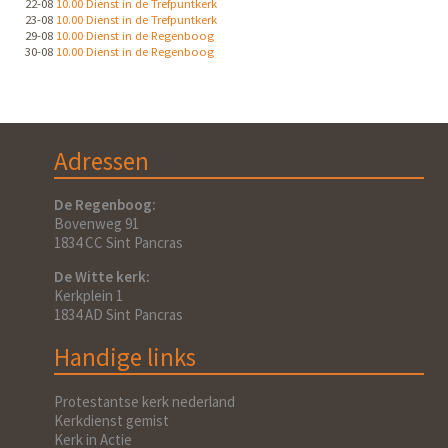
22-08
10.00 Dienst in de Trefpuntkerk
23-08
10.00 Dienst in de Trefpuntkerk
29-08
10.00 Dienst in de Regenboog
30-08
10.00 Dienst in de Regenboog
Adressen
De Regenboog:
Bovenweg 91
1834 CC Sint Pancras
De Witte kerk:
Kerkplein 1
1834 AD Sint Pancras
Handige links
Protestantse kerk nederland
Kerkdienst gemist
Kerk in Actie