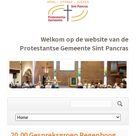
NAVIGATIE
HOME
SITEMAP
ZOEKEN
OVERSLAAN
Welkom op de website van de
Protestantse Gemeente Sint Pancras
Navigatie
overslaan
20.00 Gespreksgroep Regenboog