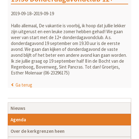
2019-09-18–2019-09-19
Hallo allemaal, De vakantie is voorbij, ik hoop dat jullie lekker
zijn uitgerust en een leuke zomer hebben gehad! We gaan
weer van start met de 12+ donderdagavondclub. A.s.
donderdagavond 19 september om 19.30 uur is de eerste
avond. We gaan dan kijken of donderdagavond de vaste
avond blijft of het beter een andere avond kan gaan worden.
Ik zie jullie graag op 19 september half 8 in de Bocht van de
Regenboog, Bovenweg, Sint Pancras. Tot dan! Groetjes,
Esther Molenaar (06-23296175)
Ga terug
Navigatie
Nieuws
overslaan
Agenda
Over de kerkgrenzen heen