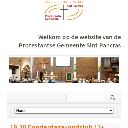
NAVIGATIE
HOME
SITEMAP
ZOEKEN
OVERSLAAN
Welkom op de website van de
Protestantse Gemeente Sint Pancras
Navigatie
overslaan
19.30 Donderdagavondclub 12+