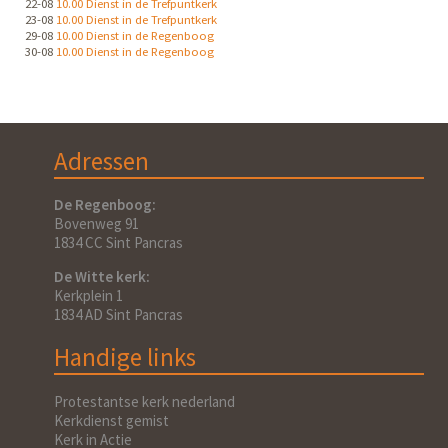
22-08
10.00 Dienst in de Trefpuntkerk
23-08
10.00 Dienst in de Trefpuntkerk
29-08
10.00 Dienst in de Regenboog
30-08
10.00 Dienst in de Regenboog
Adressen
De Regenboog:
Bovenweg 91
1834 CC Sint Pancras
De Witte kerk:
Kerkplein 1
1834 AD Sint Pancras
Handige links
Protestantse kerk nederland
Kerkdienst gemist
Kerk in Actie