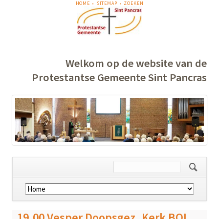
NAVIGATIE
HOME
SITEMAP
ZOEKEN
OVERSLAAN
Welkom op de website van de
Protestantse Gemeente Sint Pancras
Navigatie
overslaan
19.00 Vesper Doopsgez. Kerk BOL