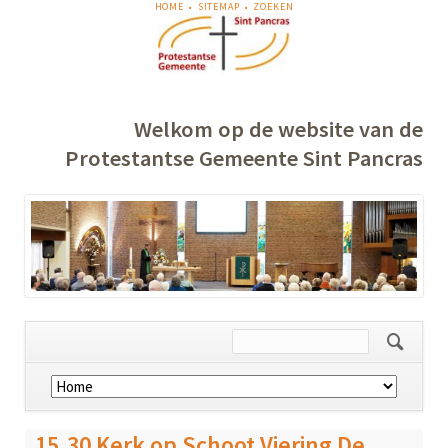
NAVIGATIE
HOME
SITEMAP
ZOEKEN
OVERSLAAN
Welkom op de website van de
Protestantse Gemeente Sint Pancras
Navigatie
overslaan
15.30 Kerk op Schoot Viering De