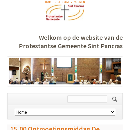
NAVIGATIE
HOME
SITEMAP
ZOEKEN
OVERSLAAN
Welkom op de website van de
Protestantse Gemeente Sint Pancras
Navigatie
overslaan
15.00 Ontmoetingsmiddag De