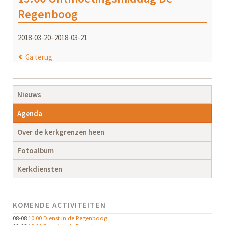
Regenboog
2018-03-20–2018-03-21
Ga terug
Navigatie
Nieuws
overslaan
Agenda
Over de kerkgrenzen heen
Fotoalbum
Kerkdiensten
KOMENDE ACTIVITEITEN
08-08
10.00 Dienst in de Regenboog