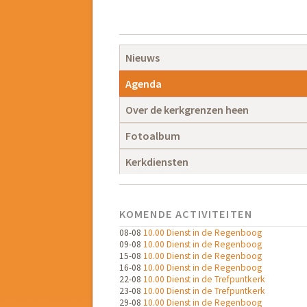
Navigatie
overslaan
Navigatie
Nieuws
overslaan
Agenda
Over de kerkgrenzen heen
Fotoalbum
Kerkdiensten
KOMENDE ACTIVITEITEN
08-08
10.00 Dienst in de Regenboog
09-08
10.00 Dienst in de Regenboog
15-08
10.00 Dienst in de Regenboog
16-08
10.00 Dienst in de Regenboog
22-08
10.00 Dienst in de Trefpuntkerk
23-08
10.00 Dienst in de Trefpuntkerk
29-08
10.00 Dienst in de Regenboog