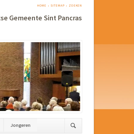
NAVIGATIE
HOME
SITEMAP
ZOEKEN
OVERSLAAN
tse Gemeente Sint Pancras
Jongeren