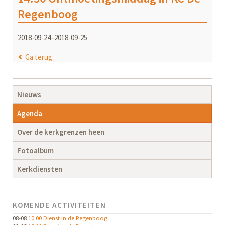
Regenboog
2018-09-24–2018-09-25
Ga terug
Navigatie
Nieuws
overslaan
Agenda
Over de kerkgrenzen heen
Fotoalbum
Kerkdiensten
KOMENDE ACTIVITEITEN
08-08
10.00 Dienst in de Regenboog