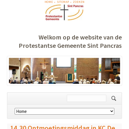
NAVIGATIE
HOME
SITEMAP
ZOEKEN
OVERSLAAN
Welkom op de website van de
Protestantse Gemeente Sint Pancras
Navigatie
overslaan
14.30 Ontmoetingsmiddag in KC De