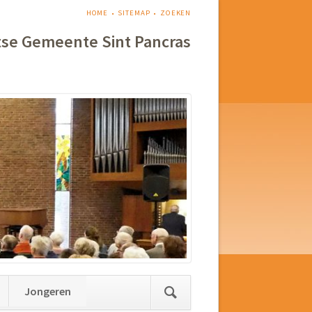
NAVIGATIE
HOME
SITEMAP
ZOEKEN
OVERSLAAN
tse Gemeente Sint Pancras
Jongeren