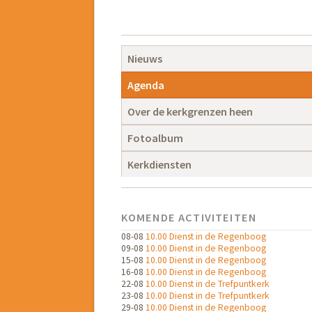
Navigatie
overslaan
Navigatie
Nieuws
overslaan
Agenda
Over de kerkgrenzen heen
Fotoalbum
Kerkdiensten
KOMENDE ACTIVITEITEN
08-08
10.00 Dienst in de Regenboog
09-08
10.00 Dienst in de Regenboog
15-08
10.00 Dienst in de Regenboog
16-08
10.00 Dienst in de Regenboog
22-08
10.00 Dienst in de Trefpuntkerk
23-08
10.00 Dienst in de Trefpuntkerk
29-08
10.00 Dienst in de Regenboog