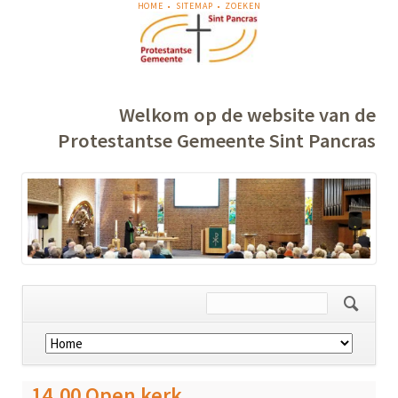
NAVIGATIE
HOME
SITEMAP
ZOEKEN
OVERSLAAN
Welkom op de website van de
Protestantse Gemeente Sint Pancras
Navigatie
overslaan
14.00 Open kerk