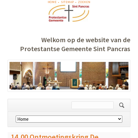
NAVIGATIE
HOME
SITEMAP
ZOEKEN
OVERSLAAN
Welkom op de website van de
Protestantse Gemeente Sint Pancras
Navigatie
overslaan
14.00 Ontmoetingskring De