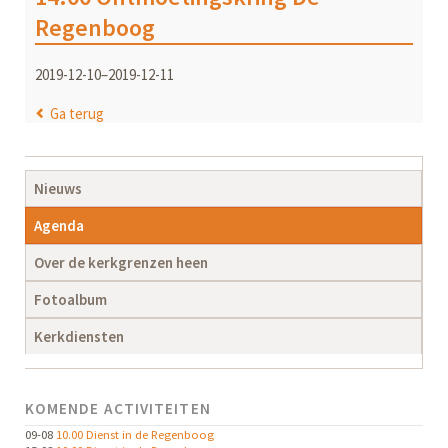
Regenboog
2019-12-10–2019-12-11
Ga terug
Navigatie
Nieuws
overslaan
Agenda
Over de kerkgrenzen heen
Fotoalbum
Kerkdiensten
KOMENDE ACTIVITEITEN
09-08
10.00 Dienst in de Regenboog