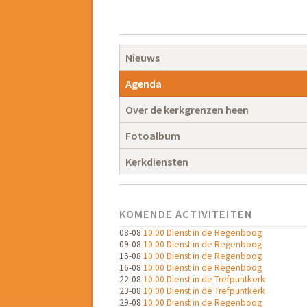
Navigatie
overslaan
Navigatie
Nieuws
overslaan
Agenda
Over de kerkgrenzen heen
Fotoalbum
Kerkdiensten
KOMENDE ACTIVITEITEN
08-08
10.00 Dienst in de Regenboog
09-08
10.00 Dienst in de Regenboog
15-08
10.00 Dienst in de Regenboog
16-08
10.00 Dienst in de Regenboog
22-08
10.00 Dienst in de Trefpuntkerk
23-08
10.00 Dienst in de Trefpuntkerk
29-08
10.00 Dienst in de Regenboog