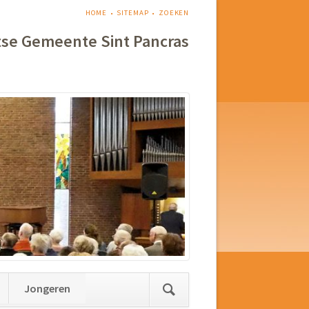
NAVIGATIE
HOME
SITEMAP
ZOEKEN
OVERSLAAN
tse Gemeente Sint Pancras
Jongeren