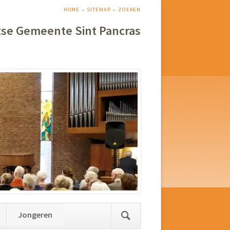
NAVIGATIE
HOME
SITEMAP
ZOEKEN
OVERSLAAN
tse Gemeente Sint Pancras
Jongeren