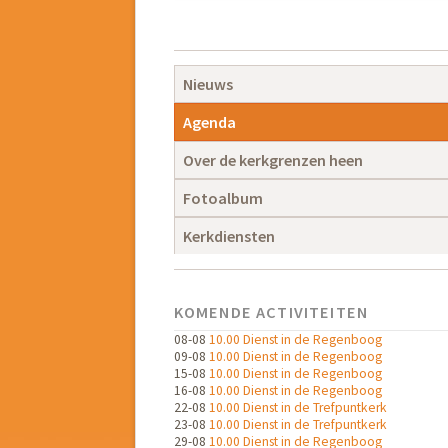
Navigatie
overslaan
Navigatie
Nieuws
overslaan
Agenda
Over de kerkgrenzen heen
Fotoalbum
Kerkdiensten
KOMENDE ACTIVITEITEN
08-08
10.00 Dienst in de Regenboog
09-08
10.00 Dienst in de Regenboog
15-08
10.00 Dienst in de Regenboog
16-08
10.00 Dienst in de Regenboog
22-08
10.00 Dienst in de Trefpuntkerk
23-08
10.00 Dienst in de Trefpuntkerk
29-08
10.00 Dienst in de Regenboog