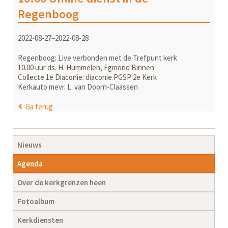
Regenboog
2022-08-27–2022-08-28
Regenboog: Live verbonden met de Trefpunt kerk
10.00 uur ds. H. Hummelen, Egmond Binnen
Collecte 1e Diaconie: diaconie PGSP 2e Kerk
Kerkauto mevr. L. van Doorn-Claassen
Ga terug
Navigatie
Nieuws
overslaan
Agenda
Over de kerkgrenzen heen
Fotoalbum
Kerkdiensten