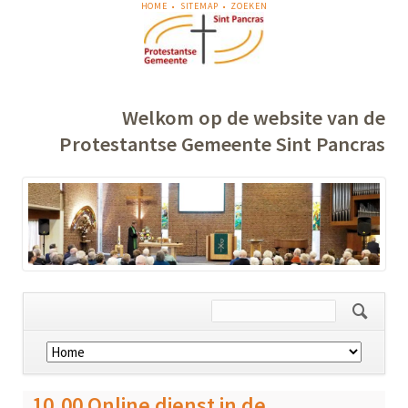
NAVIGATIE
HOME
SITEMAP
ZOEKEN
OVERSLAAN
Welkom op de website van de
Protestantse Gemeente Sint Pancras
Navigatie
overslaan
10.00 Online dienst in de