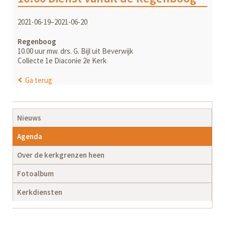
2021-06-19–2021-06-20
Regenboog
10.00 uur mw. drs. G. Bijl uit Beverwijk
Collecte 1e Diaconie 2e Kerk
Ga terug
Navigatie
Nieuws
overslaan
Agenda
Over de kerkgrenzen heen
Fotoalbum
Kerkdiensten