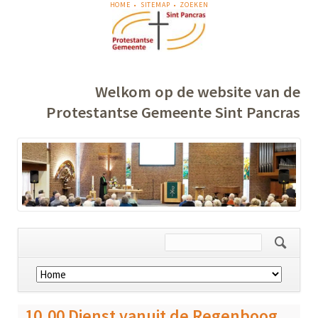
NAVIGATIE
HOME
SITEMAP
ZOEKEN
OVERSLAAN
Welkom op de website van de
Protestantse Gemeente Sint Pancras
Navigatie
overslaan
10.00 Dienst vanuit de Regenboog