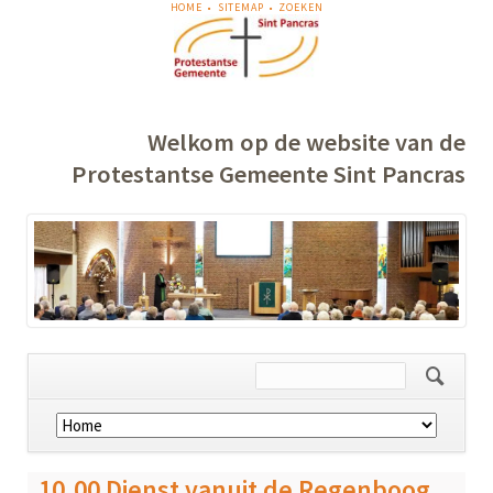
NAVIGATIE
HOME
SITEMAP
ZOEKEN
OVERSLAAN
Welkom op de website van de
Protestantse Gemeente Sint Pancras
Navigatie
overslaan
10.00 Dienst vanuit de Regenboog