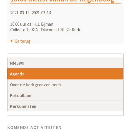
2021-03-13–2021-03-14
10.00 uur ds. H.J. Bijman
Collecte 1e KIA - Diaconaat NL 2e Kerk
Ga terug
Navigatie
Nieuws
overslaan
Agenda
Over de kerkgrenzen heen
Fotoalbum
Kerkdiensten
KOMENDE ACTIVITEITEN