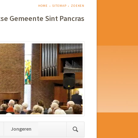
NAVIGATIE
HOME
SITEMAP
ZOEKEN
OVERSLAAN
tse Gemeente Sint Pancras
Jongeren