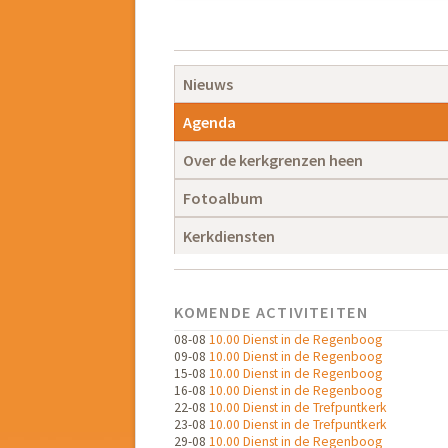
Navigatie
overslaan
Navigatie
Nieuws
overslaan
Agenda
Over de kerkgrenzen heen
Fotoalbum
Kerkdiensten
KOMENDE ACTIVITEITEN
08-08
10.00 Dienst in de Regenboog
09-08
10.00 Dienst in de Regenboog
15-08
10.00 Dienst in de Regenboog
16-08
10.00 Dienst in de Regenboog
22-08
10.00 Dienst in de Trefpuntkerk
23-08
10.00 Dienst in de Trefpuntkerk
29-08
10.00 Dienst in de Regenboog