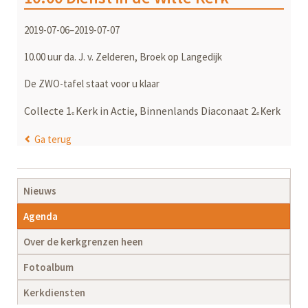
2019-07-06–2019-07-07
10.00 uur da. J. v. Zelderen, Broek op Langedijk
De ZWO-tafel staat voor u klaar
Collecte 1
Kerk in Actie, Binnenlands Diaconaat 2
Kerk
e
e
Ga terug
Navigatie
Nieuws
overslaan
Agenda
Over de kerkgrenzen heen
Fotoalbum
Kerkdiensten