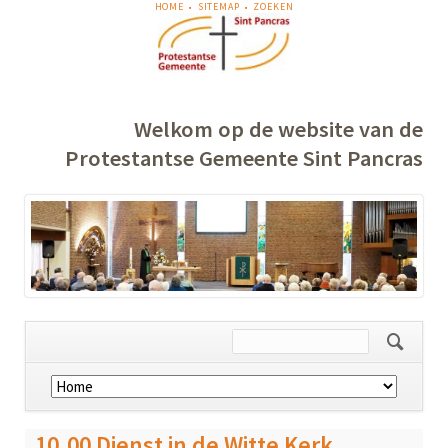
NAVIGATIE
HOME
SITEMAP
ZOEKEN
OVERSLAAN
Welkom op de website van de
Protestantse Gemeente Sint Pancras
Navigatie
overslaan
10.00 Dienst in de Witte Kerk