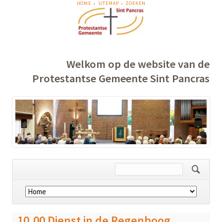
NAVIGATIE
HOME
SITEMAP
ZOEKEN
OVERSLAAN
Welkom op de website van de
Protestantse Gemeente Sint Pancras
Navigatie
overslaan
10.00 Dienst in de Regenboog