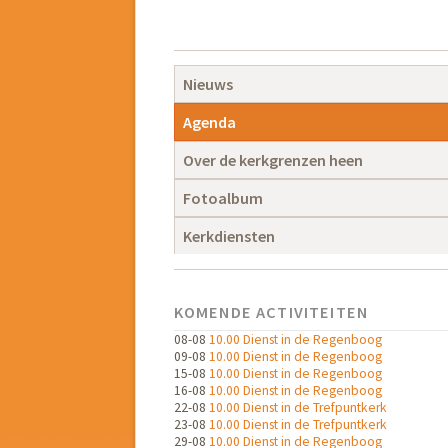
Navigatie
overslaan
Navigatie
Nieuws
overslaan
Agenda
Over de kerkgrenzen heen
Fotoalbum
Kerkdiensten
KOMENDE ACTIVITEITEN
08-08
10.00 Dienst in de Regenboog
09-08
10.00 Dienst in de Regenboog
15-08
10.00 Dienst in de Regenboog
16-08
10.00 Dienst in de Regenboog
22-08
10.00 Dienst in de Trefpuntkerk
23-08
10.00 Dienst in de Trefpuntkerk
29-08
10.00 Dienst in de Regenboog