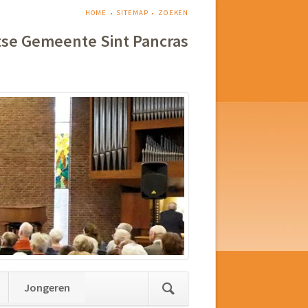
NAVIGATIE
HOME
SITEMAP
ZOEKEN
OVERSLAAN
tse Gemeente Sint Pancras
Jongeren