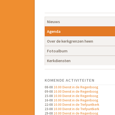
Navigatie
overslaan
Navigatie
Nieuws
overslaan
Agenda
Over de kerkgrenzen heen
Fotoalbum
Kerkdiensten
KOMENDE ACTIVITEITEN
08-08
10.00 Dienst in de Regenboog
09-08
10.00 Dienst in de Regenboog
15-08
10.00 Dienst in de Regenboog
16-08
10.00 Dienst in de Regenboog
22-08
10.00 Dienst in de Trefpuntkerk
23-08
10.00 Dienst in de Trefpuntkerk
29-08
10.00 Dienst in de Regenboog