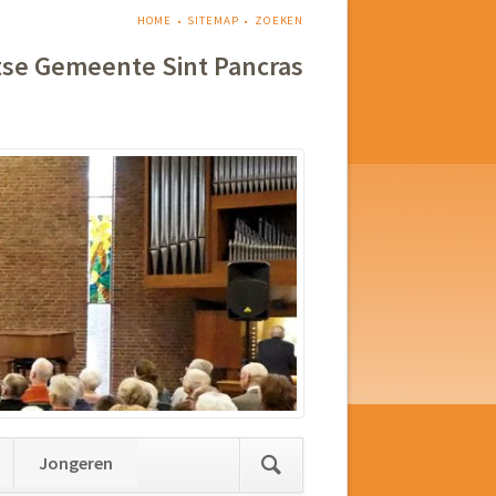
NAVIGATIE
HOME
SITEMAP
ZOEKEN
OVERSLAAN
tse Gemeente Sint Pancras
Jongeren