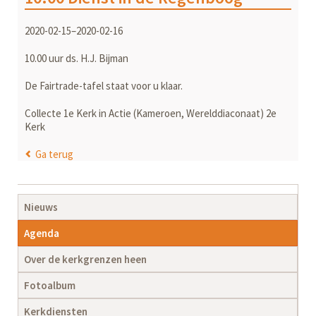
2020-02-15–2020-02-16
10.00 uur ds. H.J. Bijman
De Fairtrade-tafel staat voor u klaar.
Collecte 1e Kerk in Actie (Kameroen, Werelddiaconaat) 2e
Kerk
Ga terug
Navigatie
Nieuws
overslaan
Agenda
Over de kerkgrenzen heen
Fotoalbum
Kerkdiensten