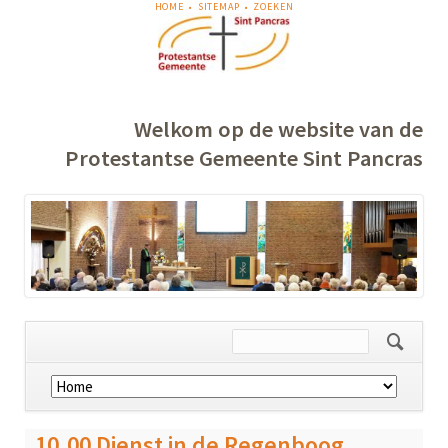
NAVIGATIE
HOME
SITEMAP
ZOEKEN
OVERSLAAN
Welkom op de website van de
Protestantse Gemeente Sint Pancras
Navigatie
overslaan
10.00 Dienst in de Regenboog