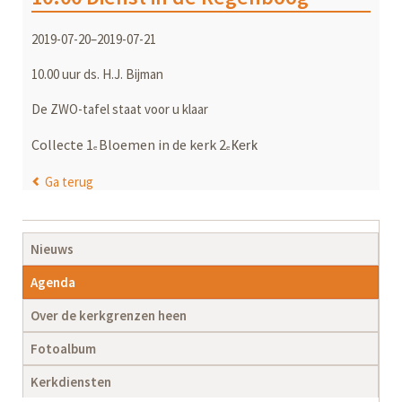
2019-07-20–2019-07-21
10.00 uur ds. H.J. Bijman
De ZWO-tafel staat voor u klaar
Collecte 1
Bloemen in de kerk 2
Kerk
e
e
Ga terug
Navigatie
Nieuws
overslaan
Agenda
Over de kerkgrenzen heen
Fotoalbum
Kerkdiensten