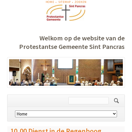
NAVIGATIE
HOME
SITEMAP
ZOEKEN
OVERSLAAN
Welkom op de website van de
Protestantse Gemeente Sint Pancras
Navigatie
overslaan
10.00 Dienst in de Regenboog