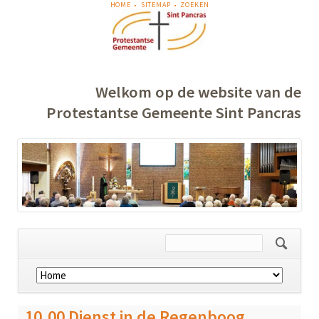
NAVIGATIE
HOME
SITEMAP
ZOEKEN
OVERSLAAN
Welkom op de website van de
Protestantse Gemeente Sint Pancras
Navigatie
overslaan
10.00 Dienst in de Regenboog