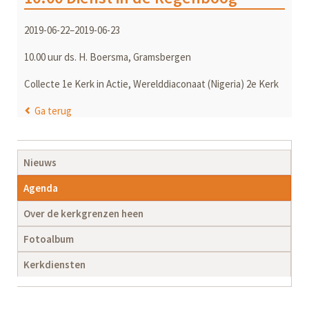
2019-06-22–2019-06-23
10.00 uur ds. H. Boersma, Gramsbergen
Collecte 1e Kerk in Actie, Werelddiaconaat (Nigeria) 2e Kerk
Ga terug
Navigatie
Nieuws
overslaan
Agenda
Over de kerkgrenzen heen
Fotoalbum
Kerkdiensten