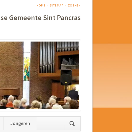
NAVIGATIE
HOME
SITEMAP
ZOEKEN
OVERSLAAN
tse Gemeente Sint Pancras
Jongeren