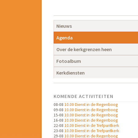
Navigatie
overslaan
Navigatie
Nieuws
overslaan
Agenda
Over de kerkgrenzen heen
Fotoalbum
Kerkdiensten
KOMENDE ACTIVITEITEN
08-08
10.00 Dienst in de Regenboog
09-08
10.00 Dienst in de Regenboog
15-08
10.00 Dienst in de Regenboog
16-08
10.00 Dienst in de Regenboog
22-08
10.00 Dienst in de Trefpuntkerk
23-08
10.00 Dienst in de Trefpuntkerk
29-08
10.00 Dienst in de Regenboog