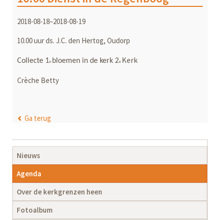
2018-08-18–2018-08-19
10.00 uur ds. J.C. den Hertog, Oudorp
Kerk
Collecte 1
bloemen in de kerk 2
e
e
Crèche Betty
Ga terug
Navigatie
Nieuws
overslaan
Agenda
Over de kerkgrenzen heen
Fotoalbum