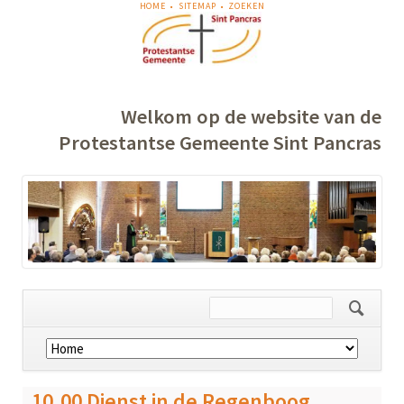
NAVIGATIE
HOME
SITEMAP
ZOEKEN
OVERSLAAN
Welkom op de website van de
Protestantse Gemeente Sint Pancras
Navigatie
overslaan
10.00 Dienst in de Regenboog