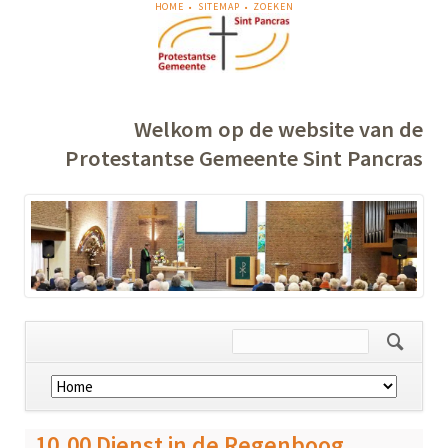
NAVIGATIE
HOME
SITEMAP
ZOEKEN
OVERSLAAN
Welkom op de website van de
Protestantse Gemeente Sint Pancras
Navigatie
overslaan
10.00 Dienst in de Regenboog