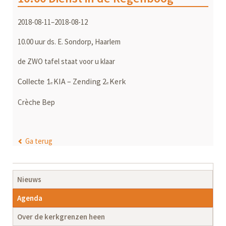
2018-08-11–2018-08-12
10.00 uur ds. E. Sondorp, Haarlem
de ZWO tafel staat voor u klaar
KIA – Zending 2
Kerk
Collecte 1
e
e
Crèche Bep
Ga terug
Navigatie
Nieuws
overslaan
Agenda
Over de kerkgrenzen heen