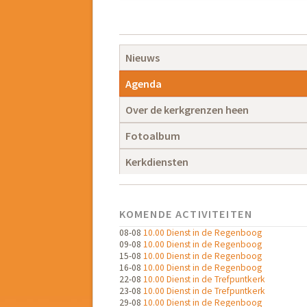
Navigatie
overslaan
Navigatie
Nieuws
overslaan
Agenda
Over de kerkgrenzen heen
Fotoalbum
Kerkdiensten
KOMENDE ACTIVITEITEN
08-08
10.00 Dienst in de Regenboog
09-08
10.00 Dienst in de Regenboog
15-08
10.00 Dienst in de Regenboog
16-08
10.00 Dienst in de Regenboog
22-08
10.00 Dienst in de Trefpuntkerk
23-08
10.00 Dienst in de Trefpuntkerk
29-08
10.00 Dienst in de Regenboog