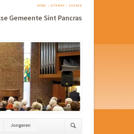
NAVIGATIE
HOME
SITEMAP
ZOEKEN
OVERSLAAN
tse Gemeente Sint Pancras
Jongeren