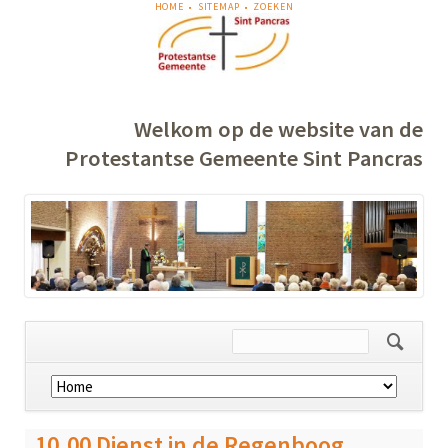
NAVIGATIE
HOME
SITEMAP
ZOEKEN
OVERSLAAN
Welkom op de website van de
Protestantse Gemeente Sint Pancras
Navigatie
overslaan
10.00 Dienst in de Regenboog