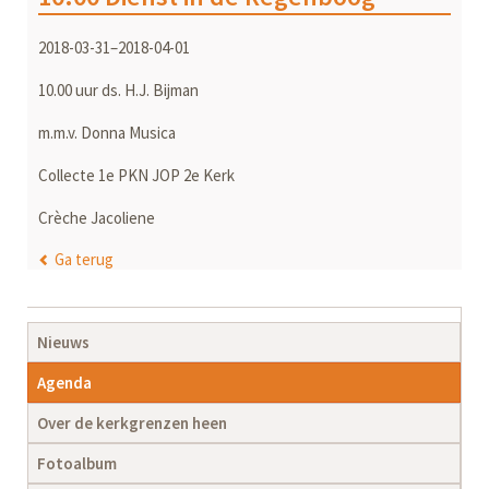
2018-03-31–2018-04-01
10.00 uur ds. H.J. Bijman
m.m.v. Donna Musica
Collecte 1e PKN JOP 2e Kerk
Crèche Jacoliene
Ga terug
Navigatie
Nieuws
overslaan
Agenda
Over de kerkgrenzen heen
Fotoalbum