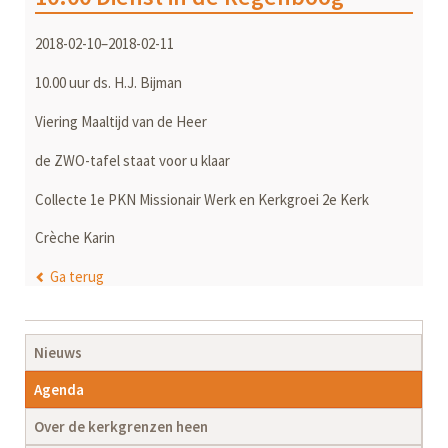
2018-02-10–2018-02-11
10.00 uur ds. H.J. Bijman
Viering Maaltijd van de Heer
de ZWO-tafel staat voor u klaar
Collecte 1e PKN Missionair Werk en Kerkgroei 2e Kerk
Crèche Karin
Ga terug
Navigatie
Nieuws
overslaan
Agenda
Over de kerkgrenzen heen