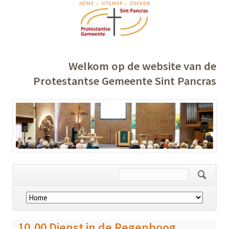
NAVIGATIE
HOME
SITEMAP
ZOEKEN
OVERSLAAN
Welkom op de website van de
Protestantse Gemeente Sint Pancras
Navigatie
overslaan
10.00 Dienst in de Regenboog