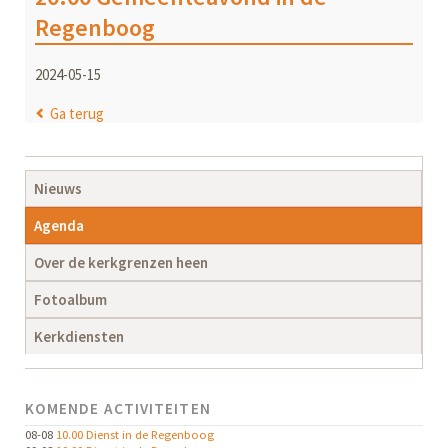
Regenboog
2024-05-15
Ga terug
Navigatie
Nieuws
overslaan
Agenda
Over de kerkgrenzen heen
Fotoalbum
Kerkdiensten
KOMENDE ACTIVITEITEN
08-08
10.00 Dienst in de Regenboog