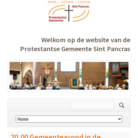
NAVIGATIE
HOME
SITEMAP
ZOEKEN
OVERSLAAN
Welkom op de website van de
Protestantse Gemeente Sint Pancras
Navigatie
overslaan
20.00 Gemeenteavond in de