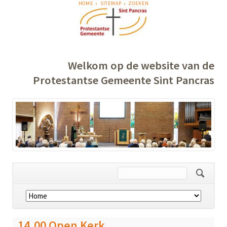
NAVIGATIE
HOME
SITEMAP
ZOEKEN
OVERSLAAN
Welkom op de website van de
Protestantse Gemeente Sint Pancras
Navigatie
overslaan
14.00 Open Kerk