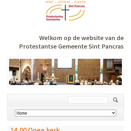
NAVIGATIE
HOME
SITEMAP
ZOEKEN
OVERSLAAN
Welkom op de website van de
Protestantse Gemeente Sint Pancras
Navigatie
overslaan
14.00 Open kerk