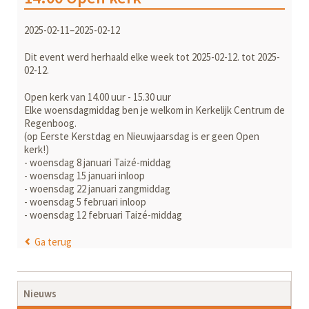
2025-02-11–2025-02-12
Dit event werd herhaald elke week tot 2025-02-12. tot 2025-
02-12.
Open kerk van 14.00 uur - 15.30 uur
Elke woensdagmiddag ben je welkom in Kerkelijk Centrum de
Regenboog.
(op Eerste Kerstdag en Nieuwjaarsdag is er geen Open
kerk!)
- woensdag 8 januari Taizé-middag
- woensdag 15 januari inloop
- woensdag 22 januari zangmiddag
- woensdag 5 februari inloop
- woensdag 12 februari Taizé-middag
Ga terug
Navigatie
Nieuws
overslaan