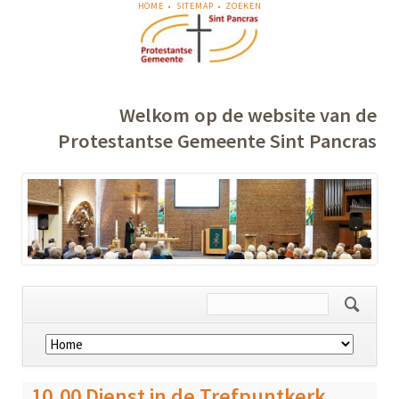
NAVIGATIE
HOME
SITEMAP
ZOEKEN
OVERSLAAN
Welkom op de website van de
Protestantse Gemeente Sint Pancras
Navigatie
overslaan
10.00 Dienst in de Trefpuntkerk