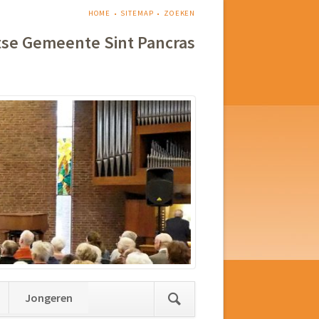
NAVIGATIE
HOME
SITEMAP
ZOEKEN
OVERSLAAN
tse Gemeente Sint Pancras
Jongeren