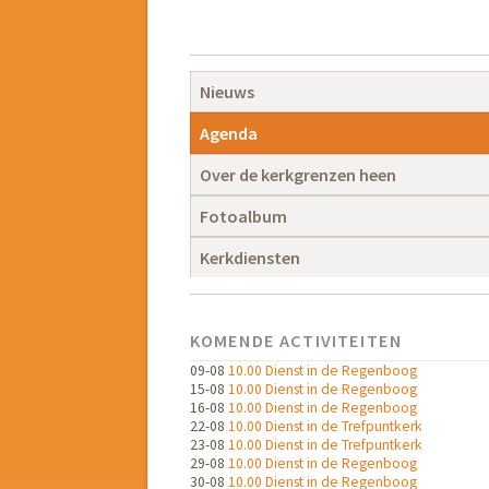
Navigatie
overslaan
Navigatie
Nieuws
overslaan
Agenda
Over de kerkgrenzen heen
Fotoalbum
Kerkdiensten
KOMENDE ACTIVITEITEN
09-08
10.00 Dienst in de Regenboog
15-08
10.00 Dienst in de Regenboog
16-08
10.00 Dienst in de Regenboog
22-08
10.00 Dienst in de Trefpuntkerk
23-08
10.00 Dienst in de Trefpuntkerk
29-08
10.00 Dienst in de Regenboog
30-08
10.00 Dienst in de Regenboog