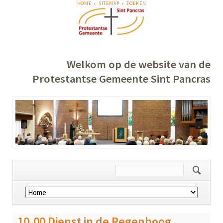
NAVIGATIE
HOME
SITEMAP
ZOEKEN
OVERSLAAN
Welkom op de website van de
Protestantse Gemeente Sint Pancras
Navigatie
overslaan
10.00 Dienst in de Regenboog