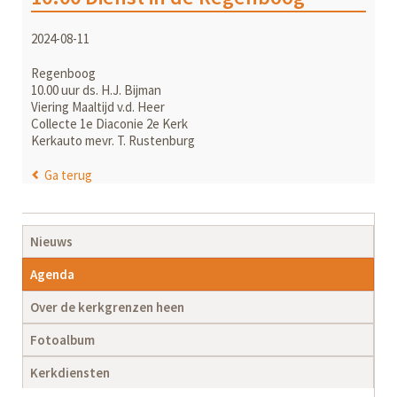
2024-08-11
Regenboog
10.00 uur ds. H.J. Bijman
Viering Maaltijd v.d. Heer
Collecte 1e Diaconie 2e Kerk
Kerkauto mevr. T. Rustenburg
Ga terug
Navigatie
Nieuws
overslaan
Agenda
Over de kerkgrenzen heen
Fotoalbum
Kerkdiensten